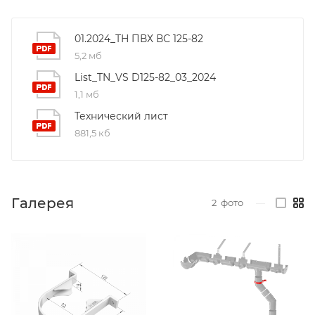
01.2024_ТН ПВХ ВС 125-82
5,2 мб
List_TN_VS D125-82_03_2024
1,1 мб
Технический лист
881,5 кб
Галерея
2
фото
—