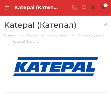
0
Katepal (Катепал)
Katepal (Катепал)
—
—
Главная
Справочная информация
Производители
—
Katepal (Катепал)