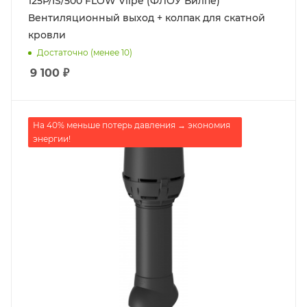
125P/IS/500 FLOW Vilpe (ФЛОУ Вилпе)
Вентиляционный выход + колпак для скатной
кровли
Достаточно (менее 10)
9 100
₽
На 40% меньше потерь давления → экономия
энергии!