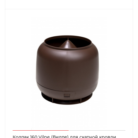
Колпак 160 Vilpe (Вилпе) для скатной кровли