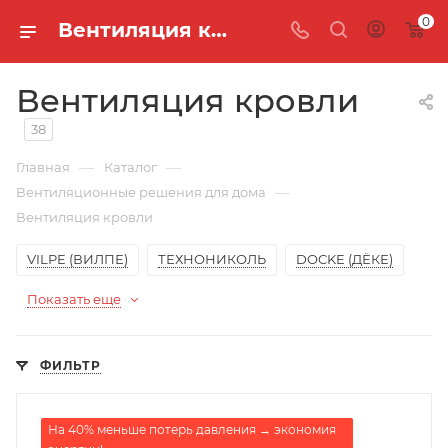
0
Вентиляция кровли в Новосибирске — купить в интернет-магазине Кровельщик
Вентиляция кровли
38
—
—
Главная
Каталог
—
Вентиляционные решения для дома
Вентиляция кровли
VILPE (ВИЛПЕ)
ТЕХНОНИКОЛЬ
DOCKE (ДЁКЕ)
Показать еще
ФИЛЬТР
На 40% меньше потерь давления → экономия