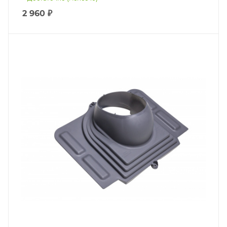
2 960
₽