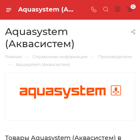
0
Aquasystem (Аквасистем)
Aquasystem
(Аквасистем)
—
—
Главная
Справочная информация
Производители
—
Aquasystem (Аквасистем)
Товары Aquasystem (Аквасистем) в