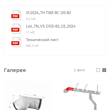
01.2024_ТН ПВХ ВС 125-82
5,2 мб
List_TN_VS D125-82_03_2024
1,1 мб
Технический лист
881,5 кб
Галерея
2
фото
—