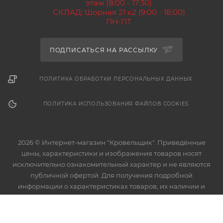
этаж (8:00 - 17:30)
СКЛАД: Шорная 21 к2 (9:00 - 18:00)
ПН-ПТ
ПОДПИСАТЬСЯ НА РАССЫЛКУ
ПОЛИТИКА ОБРАБОТКИ ПЕРСОНАЛЬНЫХ ДАННЫХ
ПОЛИТИКА ИСПОЛЬЗОВАНИЯ ФАЙЛОВ COOKIES
2026 © Интернет-магазин "Кровельщик". Приведённые
цены, характеристики и изображения товаров носят
исключительно ознакомительный характер и не являются
публичной офертой. Для получения подробной
информации о характеристиках товаров, их наличии и
стоимости связывайтесь с менеджерами компании.