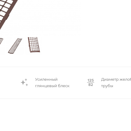
Усиленный
Диаметр жело
глянцевый блеск
трубы