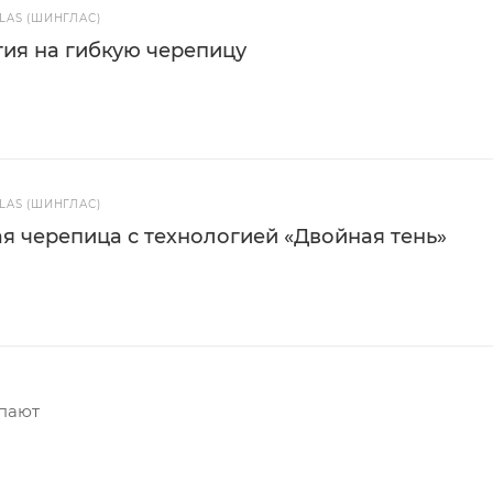
AS (ШИНГЛАС)
ия на гибкую черепицу
AS (ШИНГЛАС)
я черепица с технологией «Двойная тень»
упают