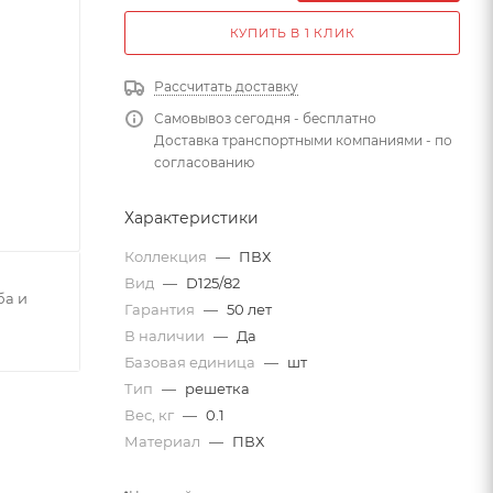
КУПИТЬ В 1 КЛИК
Рассчитать доставку
Самовывоз сегодня - бесплатно
Доставка транспортными компаниями - по
согласованию
Характеристики
Коллекция
—
ПВХ
Вид
—
D125/82
ба и
Гарантия
—
50 лет
В наличии
—
Да
Базовая единица
—
шт
Тип
—
решетка
Вес, кг
—
0.1
Материал
—
ПВХ