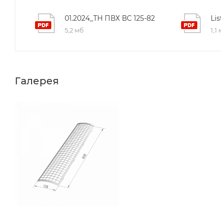
01.2024_ТН ПВХ ВС 125-82
Li
5,2 мб
1,1
Галерея