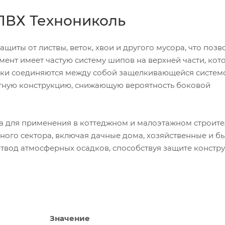
ПВХ Технониколь
щиты от листвы, веток, хвои и другого мусора, что позв
ент имеет частую систему шипов на верхней части, кот
етки соединяются между собой защелкивающейся системо
итную конструкцию, снижающую вероятность боковой
для применения в коттеджном и малоэтажном строител
тного сектора, включая дачные дома, хозяйственные и б
твод атмосферных осадков, способствуя защите констр
Значение