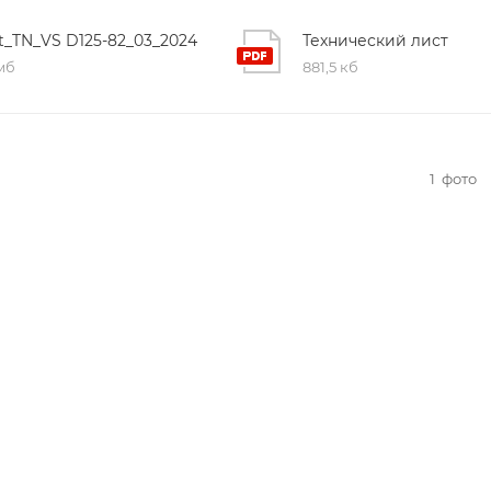
st_TN_VS D125-82_03_2024
Технический лист
 мб
881,5 кб
1
фото