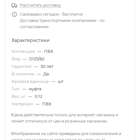
Рассчитать доставку
Самовывоз сегодня - бесплатно
Доставка транспортными компаниями - по
согласованию
Характеристики
Коллекция
—
ПВХ
Вид
—
D125/82
Гарантия
—
50 лет
В наличии
—
Да
Базовая единица
—
шт
Тип
—
муфта
Вес, кг
—
0.12
Материал
—
ПВХ
❗Цена действительна только для интернет-магазина и
может отличаться от цен в розничных магазинах.
❗Изображения на сайте приведены для ознакомления и
могут незначительно отличаться по цвету из-за