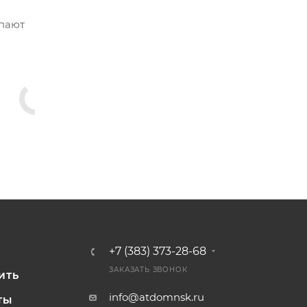
упают
+7 (383) 373-28-68
И
ЗАКАЗАТЬ ЗВОНОК
ИТЬ
info@atdomnsk.ru
ТЫ