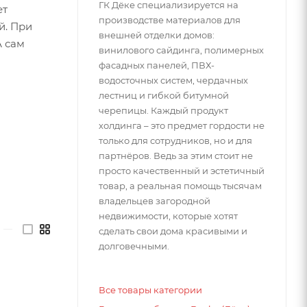
ГК Дёке специализируется на
ет
производстве материалов для
й. При
внешней отделки домов:
А сам
винилового сайдинга, полимерных
фасадных панелей, ПВХ-
водосточных систем, чердачных
лестниц и гибкой битумной
черепицы. Каждый продукт
холдинга – это предмет гордости не
только для сотрудников, но и для
партнёров. Ведь за этим стоит не
просто качественный и эстетичный
товар, а реальная помощь тысячам
владельцев загородной
недвижимости, которые хотят
—
сделать свои дома красивыми и
долговечными.
Все товары категории