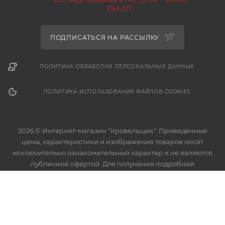
ПН-ПТ
ПОДПИСАТЬСЯ НА РАССЫЛКУ
ПОЛИТИКА ОБРАБОТКИ ПЕРСОНАЛЬНЫХ ДАННЫХ
ПОЛИТИКА ИСПОЛЬЗОВАНИЯ ФАЙЛОВ COOKIES
2026 © Интернет-магазин "Кровельщик". Приведённые
цены, характеристики и изображения товаров носят
исключительно ознакомительный характер и не являются
публичной офертой. Для получения подробной
информации о характеристиках товаров, их наличии и
стоимости связывайтесь с менеджерами компании.