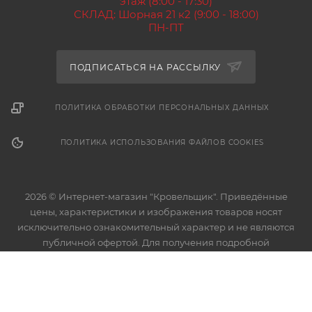
этаж (8:00 - 17:30)
СКЛАД: Шорная 21 к2 (9:00 - 18:00)
ПН-ПТ
ПОДПИСАТЬСЯ НА РАССЫЛКУ
ПОЛИТИКА ОБРАБОТКИ ПЕРСОНАЛЬНЫХ ДАННЫХ
ПОЛИТИКА ИСПОЛЬЗОВАНИЯ ФАЙЛОВ COOKIES
2026 © Интернет-магазин "Кровельщик". Приведённые
цены, характеристики и изображения товаров носят
исключительно ознакомительный характер и не являются
публичной офертой. Для получения подробной
информации о характеристиках товаров, их наличии и
стоимости связывайтесь с менеджерами компании.