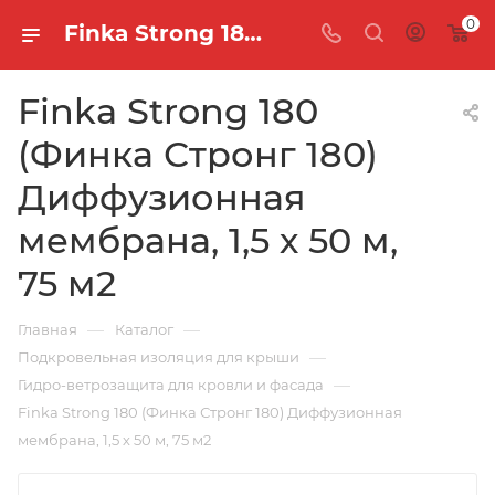
0
Finka Strong 180 (Финка Стронг 180) Диффузионная мембрана, 1,5 х 50 м, 75 м2 — купить в Новосибирске | Кровельщик
Finka Strong 180
(Финка Стронг 180)
Диффузионная
мембрана, 1,5 х 50 м,
75 м2
—
—
Главная
Каталог
—
Подкровельная изоляция для крыши
—
Гидро-ветрозащита для кровли и фасада
Finka Strong 180 (Финка Стронг 180) Диффузионная
мембрана, 1,5 х 50 м, 75 м2