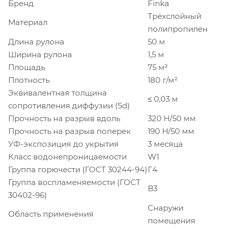
Бренд
Finka
Трёхслойный
Материал
полипропилен
Длина рулона
50 м
Ширина рулона
1,5 м
Площадь
75 м²
Плотность
180 г/м²
Эквивалентная толщина
≤ 0,03 м
сопротивления диффузии (Sd)
Прочность на разрыв вдоль
320 Н/50 мм
Прочность на разрыв поперек
190 Н/50 мм
УФ-экспозиция до укрытия
3 месяца
Класс водонепроницаемости
W1
Группа горючести (ГОСТ 30244-94)
Г4
Группа воспламеняемости (ГОСТ
В3
30402-96)
Снаружи
Область применения
помещения