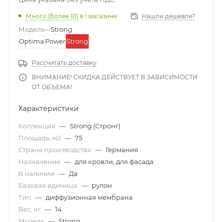
Много (более 10)
в 1 магазине
Нашли дешевле?
Модель
—
Strong
Optima
Power
Strong
Рассчитать доставку
ВНИМАНИЕ! СКИДКА ДЕЙСТВУЕТ В ЗАВИСИМОСТИ
ОТ ОБЪЕМА!
Характеристики
Коллекция
—
Strong (Стронг)
Площадь, м2
—
75
Страна производства
—
Германия
Назначение
—
для кровли, для фасада
В наличии
—
Да
Базовая единица
—
рулон
Тип
—
диффузионная мембрана
Вес, кг
—
14
Модель
—
Strong