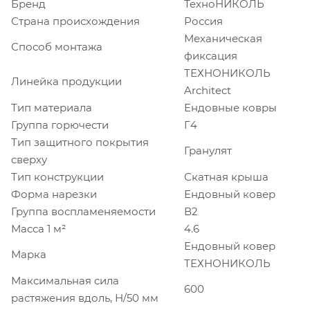
Бренд
ТехноНИКОЛЬ
Страна происхождения
Россия
Механическая
Способ монтажа
фиксация
ТЕХНОНИКОЛЬ
Линейка продукции
Architect
Тип материала
Ендовные ковры
Группа горючести
Г4
Тип защитного покрытия
Гранулят
сверху
Тип конструкции
Скатная крыша
Форма нарезки
Ендовный ковер
Группа воспламеняемости
В2
Масса 1 м²
4.6
Ендовный ковер
Марка
ТЕХНОНИКОЛЬ
Максимальная сила
600
растяжения вдоль, Н/50 мм