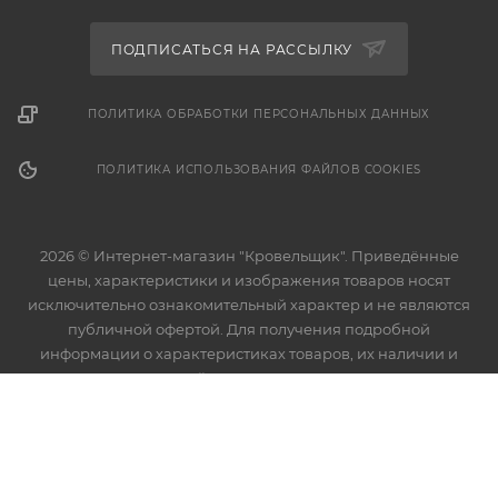
ПОДПИСАТЬСЯ НА РАССЫЛКУ
ПОЛИТИКА ОБРАБОТКИ ПЕРСОНАЛЬНЫХ ДАННЫХ
ПОЛИТИКА ИСПОЛЬЗОВАНИЯ ФАЙЛОВ COOKIES
2026 © Интернет-магазин "Кровельщик". Приведённые
цены, характеристики и изображения товаров носят
исключительно ознакомительный характер и не являются
публичной офертой. Для получения подробной
информации о характеристиках товаров, их наличии и
стоимости связывайтесь с менеджерами компании.