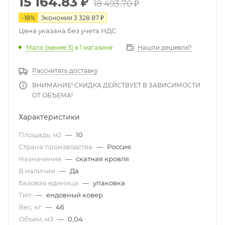
15 164.83
₽
18 493.70
₽
-
18
%
Экономия
3 328.87
₽
Цена указана без учета НДС
Мало (менее 3)
в 1 магазине
Нашли дешевле?
Рассчитать доставку
ВНИМАНИЕ! СКИДКА ДЕЙСТВУЕТ В ЗАВИСИМОСТИ
ОТ ОБЪЕМА!
Характеристики
Площадь, м2
—
10
Страна производства
—
Россия
Назначение
—
скатная кровля
В наличии
—
Да
Базовая единица
—
упаковка
Тип
—
ендовный ковер
Вес, кг
—
46
Объем, м3
—
0,04