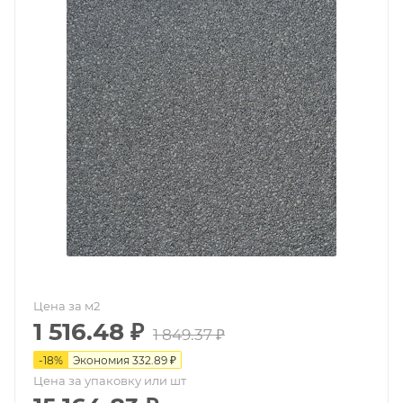
Цена за м2
1 516.48
₽
1 849.37
₽
-
18
%
Экономия
332.89
₽
Цена за упаковку или шт