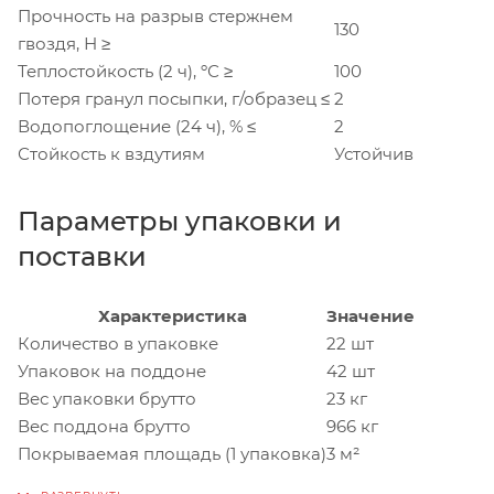
Прочность на разрыв стержнем
130
гвоздя, Н ≥
Теплостойкость (2 ч), ºС ≥
100
Потеря гранул посыпки, г/образец ≤
2
Водопоглощение (24 ч), % ≤
2
Стойкость к вздутиям
Устойчив
Параметры упаковки и
поставки
Характеристика
Значение
Количество в упаковке
22 шт
Упаковок на поддоне
42 шт
Вес упаковки брутто
23 кг
Вес поддона брутто
966 кг
Покрываемая площадь (1 упаковка)
3 м²