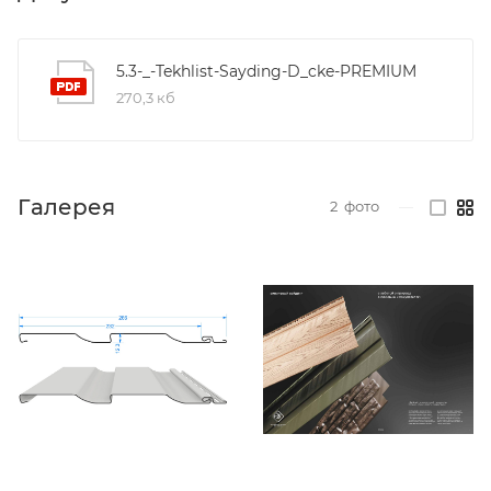
5.3-_-Tekhlist-Sayding-D_cke-PREMIUM
270,3 кб
Галерея
2
фото
—