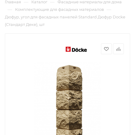
—
—
Главная
Каталог
Фасадные материалы для дома
—
—
Комплектующие для фасадных материалов
Дюфур, угол для фасадных панелей Standard Дюфур Docke
(Стандарт Деке), шт