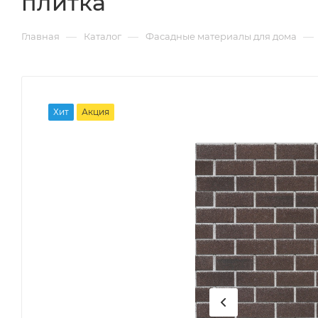
плитка
—
—
—
Главная
Каталог
Фасадные материалы для дома
Хит
Акция