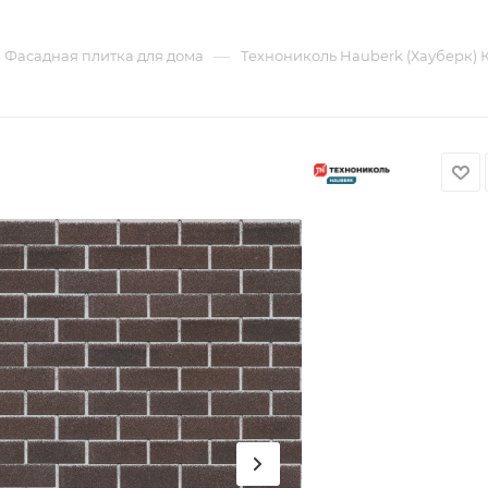
—
Фасадная плитка для дома
Технониколь Hauberk (Хауберк) 