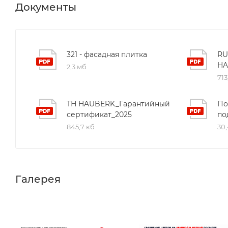
Документы
321 - фасадная плитка
RU
HA
2,3 мб
713
ТН HAUBERK_Гарантийный
По
сертификат_2025
по
845,7 кб
30,
Галерея