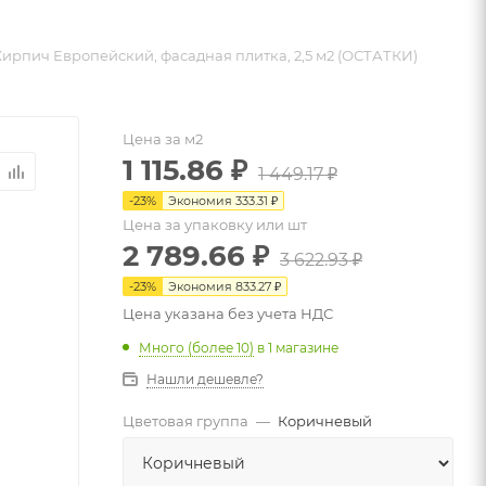
Кирпич Европейский, фасадная плитка, 2,5 м2 (ОСТАТКИ)
Цена за м2
1 115.86
₽
1 449.17
₽
-
23
%
Экономия
333.31
₽
Цена за упаковку или шт
2 789.66
₽
3 622.93
₽
-
23
%
Экономия
833.27
₽
Цена указана без учета НДС
Много (более 10)
в 1 магазине
Нашли дешевле?
Цветовая группа
—
Коричневый