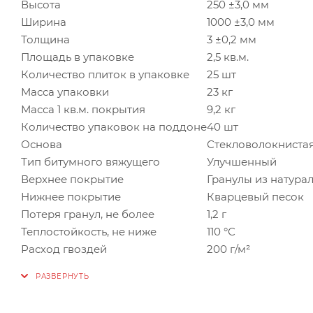
Высота
250 ±3,0 мм
Ширина
1000 ±3,0 мм
Толщина
3 ±0,2 мм
Площадь в упаковке
2,5 кв.м.
Количество плиток в упаковке
25 шт
Масса упаковки
23 кг
Масса 1 кв.м. покрытия
9,2 кг
Количество упаковок на поддоне
40 шт
Основа
Стекловолокнистая,
Тип битумного вяжущего
Улучшенный
Верхнее покрытие
Гранулы из натурал
Нижнее покрытие
Кварцевый песок
Потеря гранул, не более
1,2 г
Теплостойкость, не ниже
110 °С
Расход гвоздей
200 г/м²