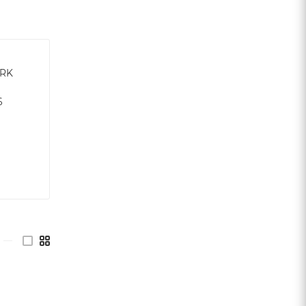
RK
6
—