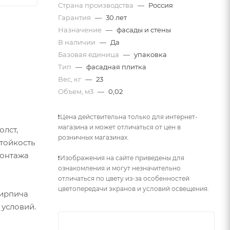
Страна производства
—
Россия
Гарантия
—
30 лет
Назначение
—
фасады и стены
В наличии
—
Да
Базовая единица
—
упаковка
Тип
—
фасадная плитка
Вес, кг
—
23
Объем, м3
—
0,02
❗Цена действительна только для интернет-
магазина и может отличаться от цен в
олст,
розничных магазинах.
тойкость
монтажа
❗Изображения на сайте приведены для
ознакомления и могут незначительно
отличаться по цвету из-за особенностей
цветопередачи экранов и условий освещения.
кирпича
 условий.