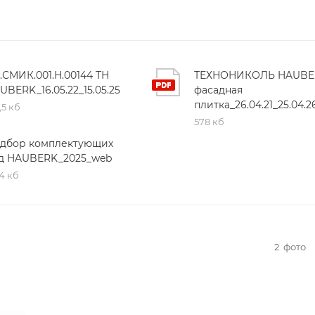
.СМИК.001.Н.00144 ТН
ТЕХНОНИКОЛЬ HAUBE
UBERK_16.05.22_15.05.25
фасадная
плитка_26.04.21_25.04.2
,5 кб
578 кб
дбор комплектующих
д HAUBERK_2025_web
4 кб
2
фото