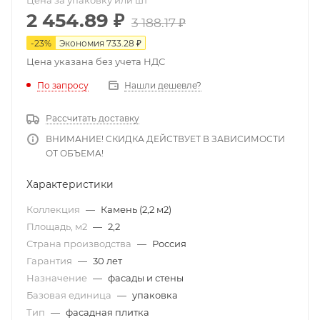
Цена за упаковку или шт
2 454.89
₽
3 188.17
₽
-
23
%
Экономия
733.28
₽
Цена указана без учета НДС
По запросу
Нашли дешевле?
Рассчитать доставку
ВНИМАНИЕ! СКИДКА ДЕЙСТВУЕТ В ЗАВИСИМОСТИ
ОТ ОБЪЕМА!
Характеристики
Коллекция
—
Камень (2,2 м2)
Площадь, м2
—
2,2
Страна производства
—
Россия
Гарантия
—
30 лет
Назначение
—
фасады и стены
Базовая единица
—
упаковка
Тип
—
фасадная плитка