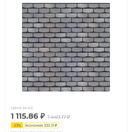
Цена за м2
1 115.86
₽
1 449.17
₽
-
23
%
Экономия
333.31
₽