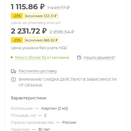
1 115.86
₽
1 449.17
₽
-
23
%
Экономия
333.31
₽
Цена за упаковку или шт
2 231.72
₽
2 898.34
₽
-
23
%
Экономия
666.62
₽
Цена указана без учета НДС
Много (более 10)
в 1 магазине
Нашли дешевле?
Рассчитать доставку
ВНИМАНИЕ! СКИДКА ДЕЙСТВУЕТ В ЗАВИСИМОСТИ
ОТ ОБЪЕМА!
Характеристики
Коллекция
—
Кирпич (2 м2)
Площадь, м2
—
2
Страна производства
—
Россия
Гарантия
—
30 лет