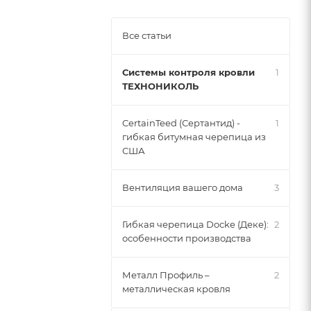
Все статьи
Системы контроля кровли
1
ТЕХНОНИКОЛЬ
CertainTeed (Сертантид) -
1
гибкая битумная черепица из
США
Вентиляция вашего дома
3
Гибкая черепица Docke (Деке):
2
особенности производства
Металл Профиль –
2
металлическая кровля