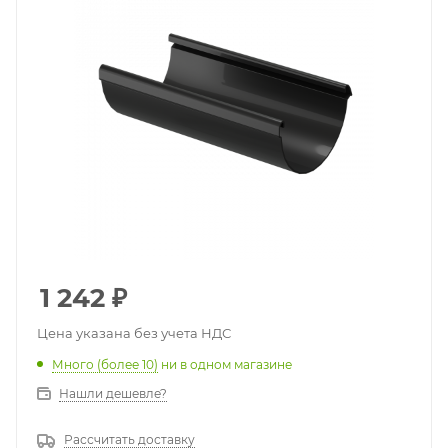
1 242
₽
Цена указана без учета НДС
Много (более 10)
ни в одном магазине
Нашли дешевле?
Рассчитать доставку