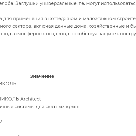
оба. Заглушки универсальные, т.е. могут использоватьс
для применения в коттеджном и малоэтажном строител
тного сектора, включая дачные дома, хозяйственные и б
твод атмосферных осадков, способствуя защите констр
Значение
НИКОЛЬ
ИКОЛЬ Architect
очные системы для скатных крыш
2