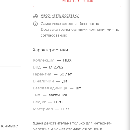
КУПИТЬ В 1 КЛИК
Рассчитать доставку
Самовывоз сегодня - бесплатно
Доставка транспортными компаниями - по
согласованию
Характеристики
Коллекция
—
ПВХ
Вид
—
D125/82
Гарантия
—
50 лет
В наличии
—
Да
Базовая единица
—
шт
Тип
—
заглушка
Вес, кг
—
0.78
Материал
—
ПВХ
❗Цена действительна только для интернет-
спечивает
магазина и может отличаться от цен в