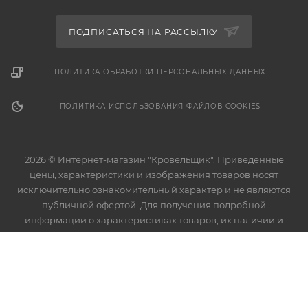
ПОДПИСАТЬСЯ НА РАССЫЛКУ
ПОЛИТИКА ОБРАБОТКИ ПЕРСОНАЛЬНЫХ ДАННЫХ
ПОЛИТИКА ИСПОЛЬЗОВАНИЯ ФАЙЛОВ COOKIES
2026 © Интернет-магазин "Кровельщик". Приведённые
цены, характеристики и изображения товаров носят
исключительно ознакомительный характер и не являются
публичной офертой. Для получения подробной
информации о характеристиках товаров, их наличии и
стоимости связывайтесь с менеджерами компании.