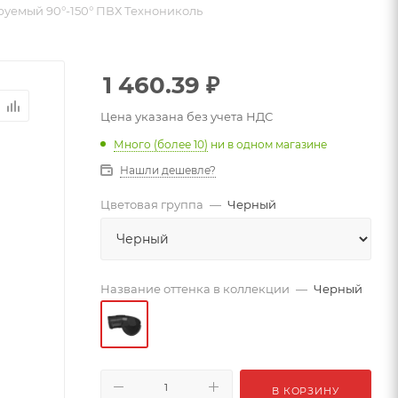
руемый 90°-150° ПВХ Технониколь
1 460.39
₽
Цена указана без учета НДС
Много (более 10)
ни в одном магазине
Нашли дешевле?
Цветовая группа
—
Черный
Название оттенка в коллекции
—
Черный
В КОРЗИНУ