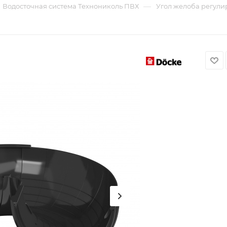
—
Водосточная система Технониколь ПВХ
Угол желоба регули