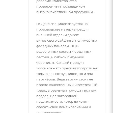
доверие клиентов, став
проверенным поставщиком
высококачественной продукции.
ГК Дёке специализируется на
производстве материалов для
внешней отделки домов:
винилового сайдинга, полимерных
фасадных панелей, ПВХ-
водосточных систем, чердачных
лестниц и гибкой битумной
черепицы. Каждый продукт
холдинга – это предмет гордости не
только для сотрудников, но и для
партнёров. Ведь за этим стоит не
просто качественный и эстетичный
товар, а реальная помощь тысячам
владельцев загородной
недвижимости, которые хотят
сделать свои дома красивыми и
долговечными.