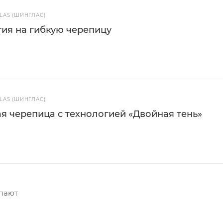
AS (ШИНГЛАС)
ия на гибкую черепицу
AS (ШИНГЛАС)
я черепица с технологией «Двойная тень»
упают