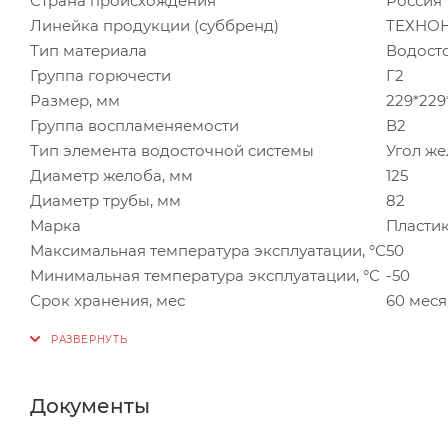
Страна происхождения
Россия
Линейка продукции (суббренд)
ТЕХНОН
Тип материала
Водост
Группа горючести
Г2
Размер, мм
229*229
Группа воспламеняемости
В2
Тип элемента водосточной системы
Угол же
Диаметр желоба, мм
125
Диаметр трубы, мм
82
Марка
Пласти
Максимальная температура эксплуатации, °С
50
Минимальная температура эксплуатации, °С
-50
Срок хранения, мес
60 меся
Документы