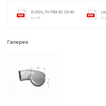
01.2024_ТН ПВХ ВС 125-82
Li
5,2 мб
1,1
Галерея