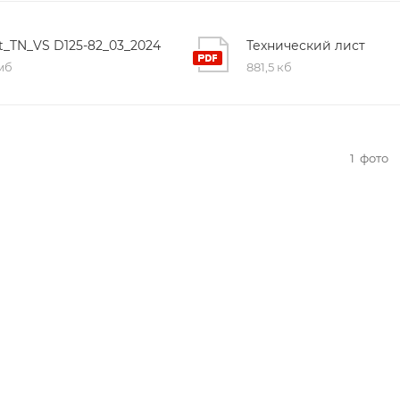
st_TN_VS D125-82_03_2024
Технический лист
 мб
881,5 кб
1
фото