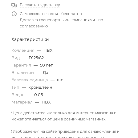
Рассчитать доставку
Самовывоз сегодня - бесплатно
Доставка транспортными компаниями - по
согласованию
Характеристики
Коллекция
—
ПВХ
Вид
—
D125/82
Гарантия
—
50 лет
В наличии
—
Да
Базовая единица
—
шт
Тип
—
кронштейн
Вес, кг
—
0.05
Материал
—
ПВХ
❗Цена действительна только для интернет-магазина и
может отличаться от цен в розничных магазинах.
❗Изображения на сайте приведены для ознакомления и
могут незначительно отличаться по цвету из-за