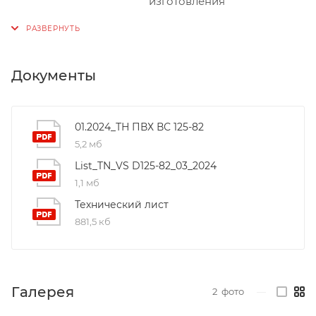
изготовления
Документы
01.2024_ТН ПВХ ВС 125-82
5,2 мб
List_TN_VS D125-82_03_2024
1,1 мб
Технический лист
881,5 кб
Галерея
2
фото
—