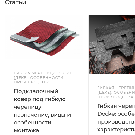
Статьи
ГИБКАЯ ЧЕРЕПИЦА DOCKE
(ДЕКЕ): ОСОБЕННОСТИ
ПРОИЗВОДСТВА
ГИБКАЯ ЧЕРЕПИ
Подкладочный
(ДЕКЕ): ОСОБЕН
ПРОИЗВОДСТВА
ковер под гибкую
Гибкая чере
черепицу:
Docke: особ
назначение, виды и
производств
особенности
характерист
монтажа