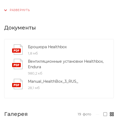
Документы
Брошюра Healthbox
1,8 мб
Вентиляционные установки Healthbox,
Endura
980,2 кб
Manual_HealthBox_3_RUS_
28,1 мб
Галерея
19
фото
—