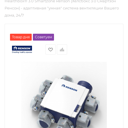
Healthbox® 3.0 Smartzone Renson (Хелсбокс 3.0 Смартзон
Ренсон) - адаптивная "умная" система вентиляции Вашего
дома, 24/7
Товар дня
Советуем