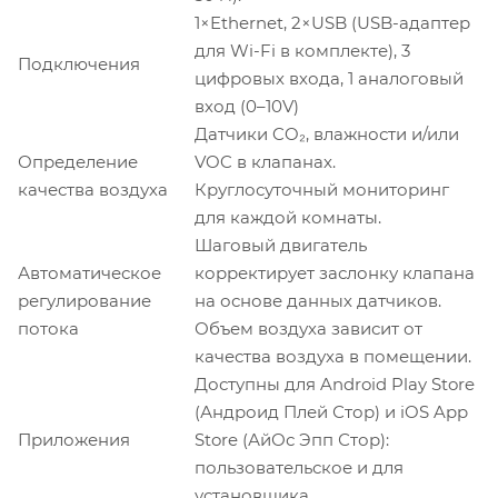
1×Ethernet, 2×USB (USB-адаптер
для Wi-Fi в комплекте), 3
Подключения
цифровых входа, 1 аналоговый
вход (0–10V)
Датчики CO₂, влажности и/или
Определение
VOC в клапанах.
качества воздуха
Круглосуточный мониторинг
для каждой комнаты.
Шаговый двигатель
Автоматическое
корректирует заслонку клапана
регулирование
на основе данных датчиков.
потока
Объем воздуха зависит от
качества воздуха в помещении.
Доступны для Android Play Store
(Андроид Плей Стор) и iOS App
Приложения
Store (АйОс Эпп Стор):
пользовательское и для
установщика.