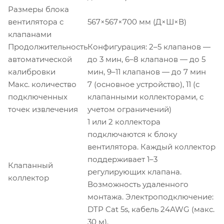
Размеры блока
вентилятора с
567×567×700 мм (Д×Ш×В)
клапанами
Продолжительность
Конфигурация: 2–5 клапанов —
автоматической
до 3 мин, 6–8 клапанов — до 5
калибровки
мин, 9–11 клапанов — до 7 мин
Макс. количество
7 (основное устройство), 11 (с
подключенных
клапанными коллекторами, с
точек извлечения
учетом ограничений)
1 или 2 коллектора
подключаются к блоку
вентилятора. Каждый коллектор
поддерживает 1–3
Клапанный
регулирующих клапана.
коллектор
Возможность удаленного
монтажа. Электроподключение:
DTP Cat 5s, кабель 24AWG (макс.
30 м).