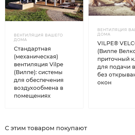
ВЕНТИЛЯЦИЯ ВА
ДОМА
ВЕНТИЛЯЦИЯ ВАШЕГО
ДОМА
VILPE® VEL
Стандартная
(Вилпе Велко
(механическая)
приточный к
вентиляция Vilpe
для подачи 
(Вилпе): системы
без открыва
для обеспечения
окон
воздухообмена в
помещениях
С этим товаром покупают