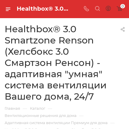
0
Healthbox® 3.0 Smartzone Renson (Хелсбокс 3.0 Смартзон Ренсон) - адаптивная "умная" система вентиляции Вашего дома, 24/7 — купить в Новосибирске | Кровельщик
Healthbox® 3.0
Smartzone Renson
(Хелсбокс 3.0
Смартзон Ренсон) -
адаптивная "умная"
система вентиляции
Вашего дома, 24/7
—
—
Главная
Каталог
—
Вентиляционные решения для дома
—
Адаптивная система вентиляции Премиум для дома