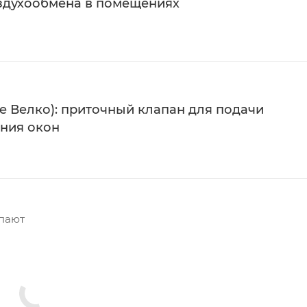
здухообмена в помещениях
е Велко): приточный клапан для подачи
ания окон
упают