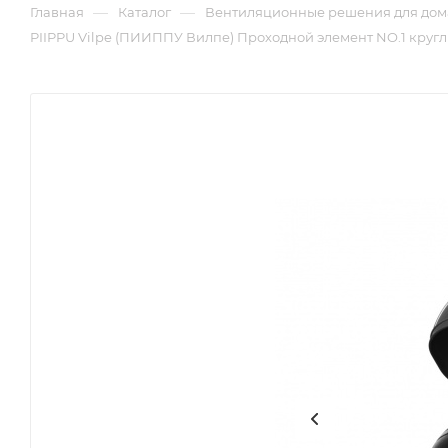
—
—
Главная
Каталог
Вентиляционные решения для дом
PIIPPU Vilpe (ПИИППУ Вилпе) Проходной элемент NO.1 круг