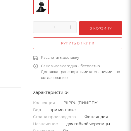
В КОРЗИНУ
КУПИТЬ В 1 КЛИК
Рассчитать доставку
Самовывоз сегодня - бесплатно
Доставка транспортными компаниями - по
согласованию
Характеристики
Коллекция
—
PIIPPU (ПИИППУ)
Вид
—
при монтаже
Страна производства
—
Финляндия
Назначение
—
для гибкой черепицы
В наличии
—
Да