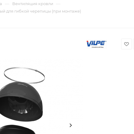
—
—
а
Вентиляция кровли
лый для гибкой черепицы (при монтаже)