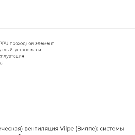
IPPU проходной элемент
углый, установка и
сплуатация
мб
ческая) вентиляция Vilpe (Вилпе): системы