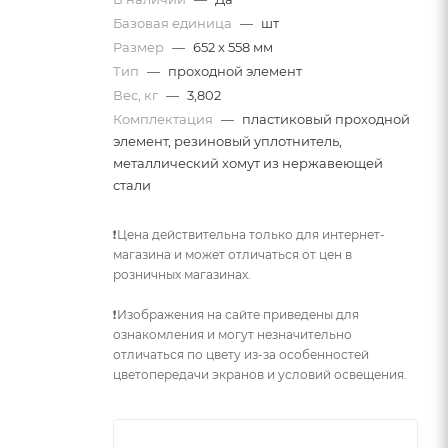
Базовая единица
—
шт
Размер
—
652 x 558 мм
Тип
—
проходной элемент
Вес, кг
—
3,802
Комплектация
—
пластиковый проходной
элемент, резиновый уплотнитель,
металлический хомут из нержавеющей
стали
❗Цена действительна только для интернет-
магазина и может отличаться от цен в
розничных магазинах.
❗Изображения на сайте приведены для
ознакомления и могут незначительно
отличаться по цвету из-за особенностей
цветопередачи экранов и условий освещения.