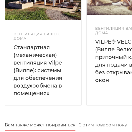
ВЕНТИЛЯЦИЯ ВА
ДОМА
ВЕНТИЛЯЦИЯ ВАШЕГО
ДОМА
VILPE® VEL
Стандартная
(Вилпе Велко
(механическая)
приточный к
вентиляция Vilpe
для подачи 
(Вилпе): системы
без открыва
для обеспечения
окон
воздухообмена в
помещениях
Вам также может понравиться
С этим товаром покуп