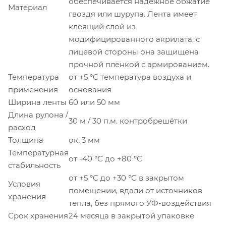
обеспечивается надёжное обжатие
Материал
гвоздя или шурупа. Лента имеет
клеящий слой из
модифицированного акрилата, с
лицевой стороны она защищена
прочной плёнкой с армированием.
Температура
от +5 °C температура воздуха и
применения
основания
Ширина ленты
60 или 50 мм
Длина рулона /
30 м / 30 п.м. контробрешётки
расход
Толщина
ок. 3 мм
Температурная
от -40 °C до +80 °C
стабильность
от +5 °C до +30 °C в закрытом
Условия
помещении, вдали от источников
хранения
тепла, без прямого УФ-воздействия
Срок хранения
24 месяца в закрытой упаковке