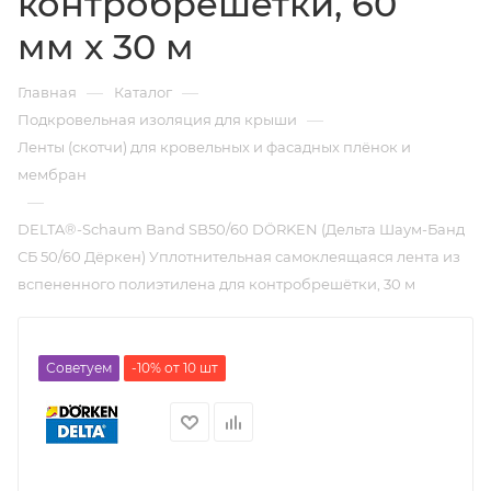
контробрешётки, 60
мм х 30 м
—
—
Главная
Каталог
—
Подкровельная изоляция для крыши
Ленты (скотчи) для кровельных и фасадных плёнок и
мембран
—
DELTA®-Schaum Band SB50/60 DÖRKEN (Дельта Шаум-Банд
СБ 50/60 Дёркен) Уплотнительная самоклеящаяся лента из
вспененного полиэтилена для контробрешётки, 30 м
Советуем
-10% от 10 шт