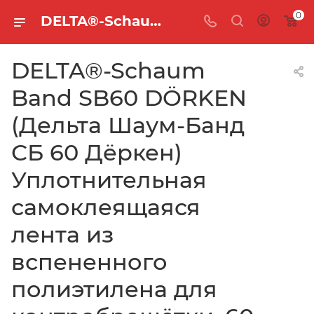
0
DELTA®-Schaum Band SB60 DÖRKEN (Дельта Шаум-Банд СБ 60 Дёркен) Уплотнительная самоклеящаяся лента из вспененного полиэтилена для контробрешётки, 60 мм х 30 м
DELTA®-Schaum
Band SB60 DÖRKEN
(Дельта Шаум-Банд
СБ 60 Дёркен)
Уплотнительная
самоклеящаяся
лента из
вспененного
полиэтилена для