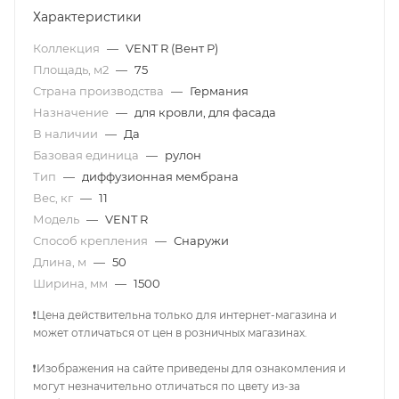
Характеристики
Коллекция
—
VENT R (Вент Р)
Площадь, м2
—
75
Страна производства
—
Германия
Назначение
—
для кровли, для фасада
В наличии
—
Да
Базовая единица
—
рулон
Тип
—
диффузионная мембрана
Вес, кг
—
11
Модель
—
VENT R
Способ крепления
—
Снаружи
Длина, м
—
50
Ширина, мм
—
1500
❗Цена действительна только для интернет-магазина и
может отличаться от цен в розничных магазинах.
❗Изображения на сайте приведены для ознакомления и
могут незначительно отличаться по цвету из-за