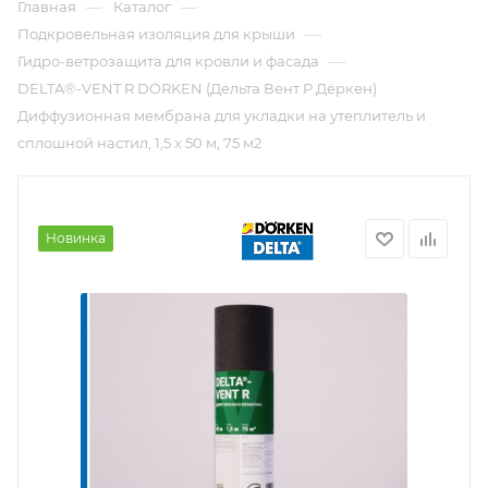
—
—
Главная
Каталог
—
Подкровельная изоляция для крыши
—
Гидро-ветрозащита для кровли и фасада
DELTA®-VENT R DÖRKEN (Дельта Вент Р Дёркен)
Диффузионная мембрана для укладки на утеплитель и
сплошной настил, 1,5 х 50 м, 75 м2
Новинка