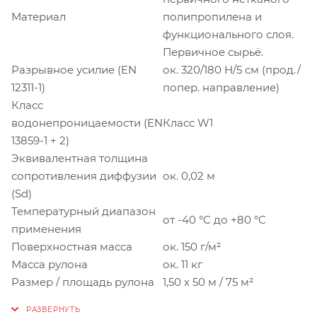
Материал
полипропилена и
функционального слоя.
Первичное сырьё.
Разрывное усилие (EN
ок. 320/180 Н/5 см (прод./
12311-1)
попер. направление)
Класс
водонепроницаемости (EN
Класс W1
13859-1 + 2)
Эквивалентная толщина
сопротивления диффузии
ок. 0,02 м
(Sd)
Температурный диапазон
от -40 °C до +80 °C
применения
Поверхностная масса
ок. 150 г/м²
Масса рулона
ок. 11 кг
Размер / площадь рулона
1,50 х 50 м / 75 м²