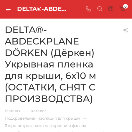
0
DELTA®-ABDECKPLANE DÖRKEN (Дёркен) Укрывная пленка для крыши, 6х10 м (ОСТАТКИ, СНЯТ С ПРОИЗВОДСТВА)
DELTA®-
ABDECKPLANE
DÖRKEN (Дёркен)
Укрывная пленка
для крыши, 6х10 м
(ОСТАТКИ, СНЯТ С
ПРОИЗВОДСТВА)
—
—
Главная
Каталог
—
Подкровельная изоляция для крыши
—
Гидро-ветрозащита для кровли и фасада