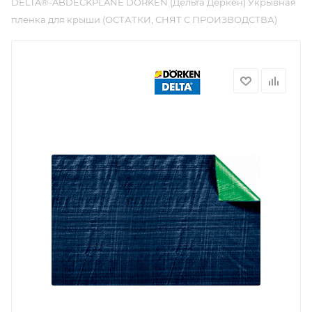
DELTA®-ABDECKPLANE DÖRKEN (Дельта Дёркен) Укрывная
пленка для крыши (ОСТАТКИ, СНЯТ С ПРОИЗВОДСТВА)