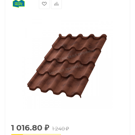
1 016.80
₽
1 240
₽