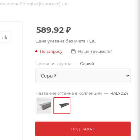
ониколь Shinglas (Шинглас), шт
589.92
₽
Цена указана без учета НДС
По запросу
Нашли дешевле?
Цветовая группа
—
Серый
Название оттенка в коллекции
—
RAL7024
ПОД ЗАКАЗ