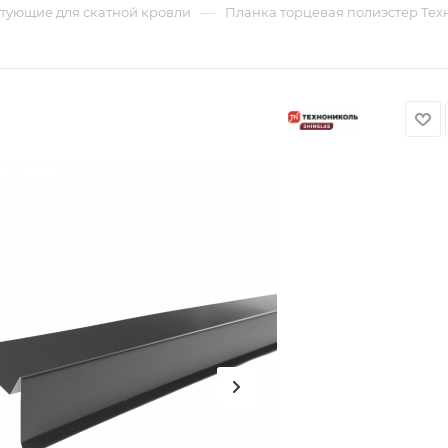
—
тующие для скатной кровли
Планка торцевая полиэстер Техн