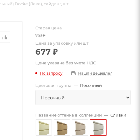
ьный) Docke (Деке), сайдинг, шт
Старая цена
753
₽
Цена за упаковку или шт
677
₽
Цена указана без учета НДС
По запросу
Нашли дешевле?
Цветовая группа
—
Песочный
Название оттенка в коллекции
—
Сливки