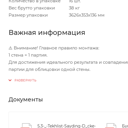
Количество в упаковке
16 шт.
Вес брутто упаковки
38 кг
Размер упаковки
3626х353х136 мм
Важная информация
⚠️ Внимание! Главное правило монтажа:
1 стена = 1 партия.
Для достижения идеального результата и совпаден
партии для облицовки одной стены.
Документы
5.3-_-Tekhlist-Sayding-D_cke-
Бу