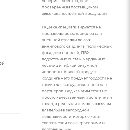
доверие клиентов, став
проверенным поставщиком
высококачественной продукции.
ГК Дёке специализируется на
производстве материалов для
внешней отделки домов:
винилового сайдинга, полимерных
фасадных панелей, ПВХ-
водосточных систем, чердачных
ой
лестниц и гибкой битумной
черепицы. Каждый продукт
холдинга – это предмет гордости не
только для сотрудников, но и для
партнёров. Ведь за этим стоит не
просто качественный и эстетичный
товар, а реальная помощь тысячам
владельцев загородной
недвижимости, которые хотят
сделать свои дома красивыми и
-
долговечными.