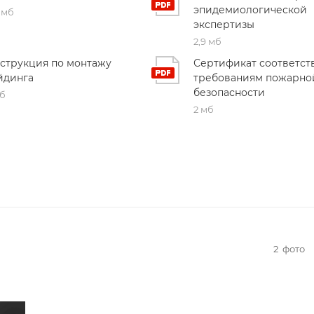
эпидемиологической
 мб
экспертизы
2,9 мб
струкция по монтажу
Сертификат соответст
йдинга
требованиям пожарно
безопасности
мб
2 мб
2
фото