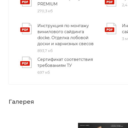
PREMIUM
2,4
270,3 кб
Инструкция по монтажу
Ин
винилового сайдинга
са
docke. Отделка лобовой
3 
доски и карнизных свесов
893,7 кб
Сертификат соответствия
требованиям ТУ
697 кб
Галерея