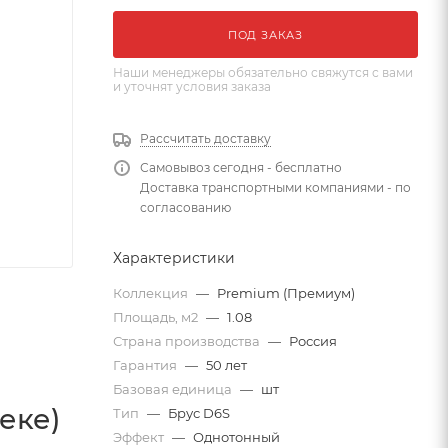
ПОД ЗАКАЗ
Наши менеджеры обязательно свяжутся с вами
и уточнят условия заказа
Рассчитать доставку
Самовывоз сегодня - бесплатно
Доставка транспортными компаниями - по
согласованию
Характеристики
Коллекция
—
Premium (Премиум)
Площадь, м2
—
1.08
Страна производства
—
Россия
Гарантия
—
50 лет
Базовая единица
—
шт
еке)
Тип
—
Брус D6S
Эффект
—
Однотонный