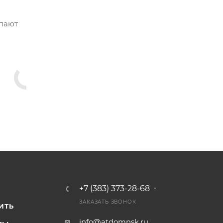
упают
+7 (383) 373-28-68
И
ЗАКАЗАТЬ ЗВОНОК
ИТЬ
info@atdomnsk.ru