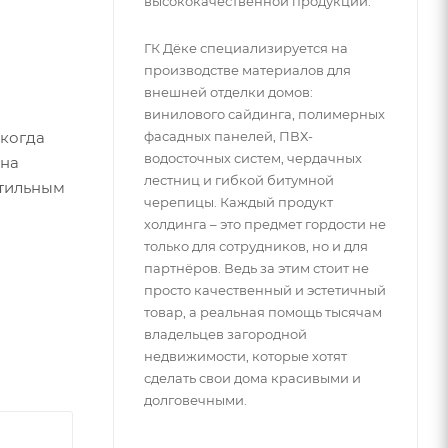
высококачественной продукции.
ГК Дёке специализируется на
производстве материалов для
внешней отделки домов:
винилового сайдинга, полимерных
 когда
фасадных панелей, ПВХ-
водосточных систем, чердачных
 на
лестниц и гибкой битумной
стильным
черепицы. Каждый продукт
холдинга – это предмет гордости не
только для сотрудников, но и для
партнёров. Ведь за этим стоит не
просто качественный и эстетичный
товар, а реальная помощь тысячам
владельцев загородной
недвижимости, которые хотят
сделать свои дома красивыми и
долговечными.