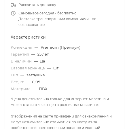
Рассчитать доставку
Самовывоз сегодня - бесплатно
Доставка транспортными компаниями - по
согласованию
Характеристики
Коллекция
—
Premium (Премиум)
Гарантия
—
25 лет
В наличии
—
Да
Базовая единица
—
шт
Тип
—
заглушка
Вес, кг
—
0,05
Материал
—
ПВХ
❗Цена действительна только для интернет-магазина и
может отличаться от цен в розничных магазинах.
❗Изображения на сайте приведены для ознакомления и
могут незначительно отличаться по цвету из-за
особенностей цветопередачи экранов и условий