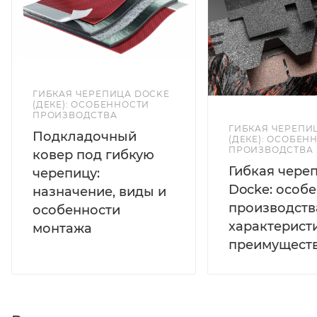
ГИБКАЯ ЧЕРЕПИЦА DOCKE
(ДЕКЕ): ОСОБЕННОСТИ
ПРОИЗВОДСТВА
ГИБКАЯ ЧЕРЕПИ
Подкладочный
(ДЕКЕ): ОСОБЕН
ПРОИЗВОДСТВА
ковер под гибкую
Гибкая чере
черепицу:
Docke: особ
назначение, виды и
производств
особенности
характерист
монтажа
преимущест