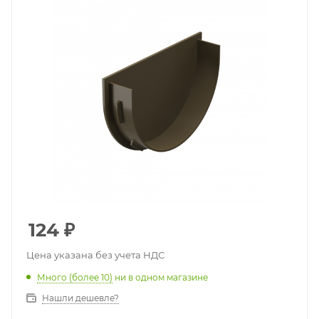
124
₽
Цена указана без учета НДС
Много (более 10)
ни в одном магазине
Нашли дешевле?