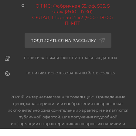
ОФИС: Фабричная 55, оф. 505, 5
этаж (8:00 - 17:30)
СКЛАД: Шорная 21 к2 (9:00 - 18:00)
ПН-ПТ
ПОДПИСАТЬСЯ НА РАССЫЛКУ
ПОЛИТИКА ОБРАБОТКИ ПЕРСОНАЛЬНЫХ ДАННЫХ
ПОЛИТИКА ИСПОЛЬЗОВАНИЯ ФАЙЛОВ COOKIES
2026 © Интернет-магазин "Кровельщик". Приведённые
цены, характеристики и изображения товаров носят
исключительно ознакомительный характер и не являются
публичной офертой. Для получения подробной
информации о характеристиках товаров, их наличии и
стоимости связывайтесь с менеджерами компании.