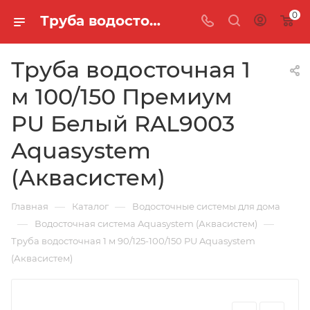
0
Труба водосточная 1 м 100/150 Премиум PU Белый RAL9003 Aquasystem (Аквасистем)
Труба водосточная 1
м 100/150 Премиум
PU Белый RAL9003
Aquasystem
(Аквасистем)
—
—
Главная
Каталог
Водосточные системы для дома
—
—
Водосточная система Aquasystem (Аквасистем)
Труба водосточная 1 м 90/125-100/150 PU Aquasystem
(Аквасистем)