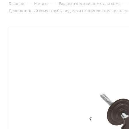
—
—
—
Главная
Каталог
Водосточные системы для дома
Декоративный хомут трубы под метиз с комплектом креплени