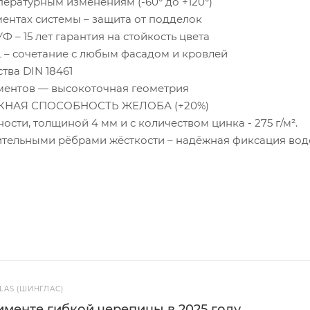
пературным изменениям (-60° до +120°)
ентах системы – защита от подделок
Ф – 15 лет гарантия на стойкость цвета
L – сочетание с любым фасадом и кровлей
тва DIN 18461
ментов — высокоточная геометрия
НАЯ СПОСОБНОСТЬ ЖЕЛОБА (+20%)
сти, толщиной 4 мм и с количеством цинка - 275 г/м².
ительными рёбрами жёсткости – надёжная фиксация во
AS (ШИНГЛАС)
менте гибкой черепицы в 2025 году.