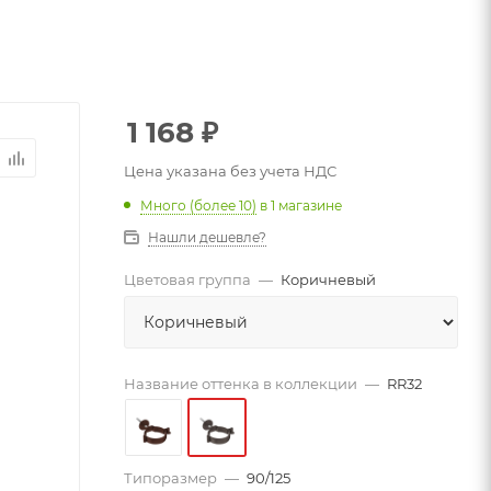
1 168
₽
Цена указана без учета НДС
Много (более 10)
в 1 магазине
Нашли дешевле?
Цветовая группа
—
Коричневый
Название оттенка в коллекции
—
RR32
Типоразмер
—
90/125