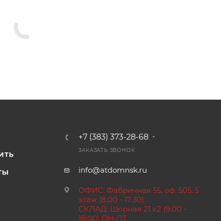
+7 (383) 373-28-68
И
ЗАКАЗАТЬ ЗВОНОК
ИТЬ
info@atdomnsk.ru
ТЫ
ОФИС: Фабричная 55, оф. 505, 5
этаж (8:00 - 17:30)
СКЛАД: Шорная 21 к2 (9:00 -
18:00) ПН-ПТ