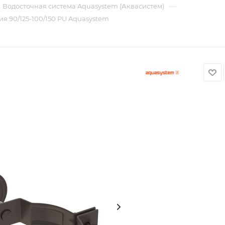
—
Водосточная система Aquasystem (Аквасистем)
я 90/125-100/150 PU Aquasystem