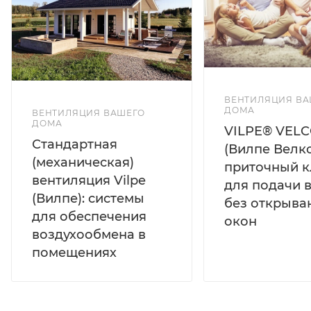
ВЕНТИЛЯЦИЯ ВА
ДОМА
ВЕНТИЛЯЦИЯ ВАШЕГО
ДОМА
VILPE® VEL
Стандартная
(Вилпе Велко
(механическая)
приточный к
вентиляция Vilpe
для подачи 
(Вилпе): системы
без открыва
для обеспечения
окон
воздухообмена в
помещениях