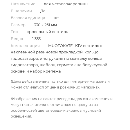
Назначение
—
для металлочерепицы
В наличии
—
Да
Базовая единица
—
шт
Размер
—
330 х 261 мм
Тип
—
кровельный вентиль
Вес, кг
—
1,353
Комплектация
—
MUOTOKATE -KTV вентиль с
наклеенной резиновой прокладкой, кольцо
гидрозатвора, инструкция по монтажу кольца
гидрозатвора, шаблон, герметик на безуксусной
основе, и набор крепежа
❗Цена действительна только для интернет-магазина и
может отличаться от цен в розничных магазинах.
❗Изображения на сайте приведены для ознакомления и
могут незначительно отличаться по цвету из-за
особенностей цветопередачи экранов и условий
освещения.