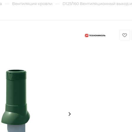
—
—
а
Вентиляция кровли
D125/160 Вентиляционный выход 