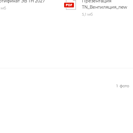
ртификат ЭВ ТН 2027
Презентация
TN_Вентиляция_new
9 мб
5,1 мб
1
фото