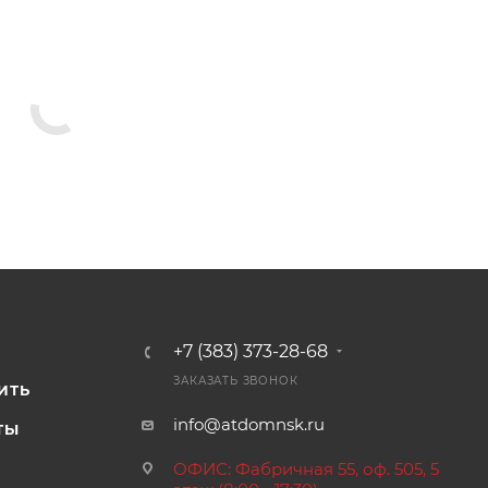
+7 (383) 373-28-68
И
ЗАКАЗАТЬ ЗВОНОК
ИТЬ
info@atdomnsk.ru
ТЫ
ОФИС: Фабричная 55, оф. 505, 5