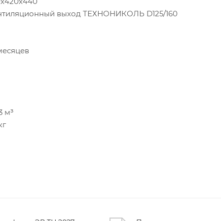
0х420х440
нтиляционный выход ТЕХНОНИКОЛЬ D125/160
месяцев
3 м³
кг