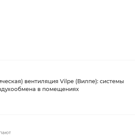
ческая) вентиляция Vilpe (Вилпе): системы
здухообмена в помещениях
упают