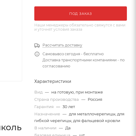
ПОД ЗАКАЗ
Наши менеджеры обязательно свяжутся с вами
и уточнят условия заказа
Рассчитать доставку
Самовывоз сегодня - бесплатно
Доставка транспортными компаниями - по
согласованию
Характеристики
Вид
—
на готовую, при монтаже
Страна производства
—
Россия
Гарантия
—
30 лет
Назначение
—
для металлочерепицы, для
гибкой черепицы, для фальцевой кровли
иколь
В наличии
—
Да
Базовая единица
—
шт