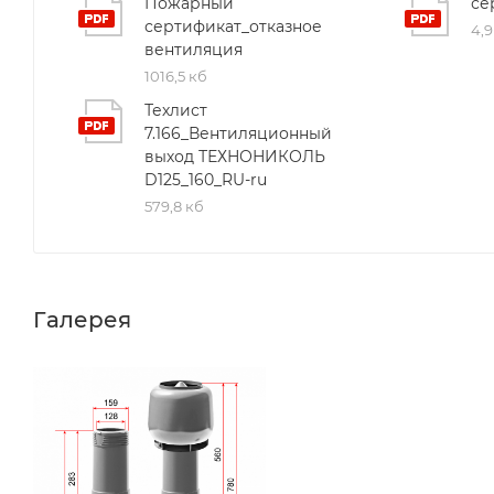
Пожарный
се
сертификат_отказное
4,
вентиляция
1016,5 кб
Техлист
7.166_Вентиляционный
выход ТЕХНОНИКОЛЬ
D125_160_RU-ru
579,8 кб
Галерея