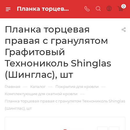
0
Планка торцевая правая с гранулятом Графитовый Технониколь Shinglas (Шинглас), шт
Планка торцевая
правая с гранулятом
Графитовый
Технониколь Shinglas
(Шинглас), шт
—
—
—
Главная
Каталог
Покрытия для кровли
—
Комплектующие для скатной кровли
Планка торцевая правая с гранулятом Технониколь Shinglas
(Шинглас), шт