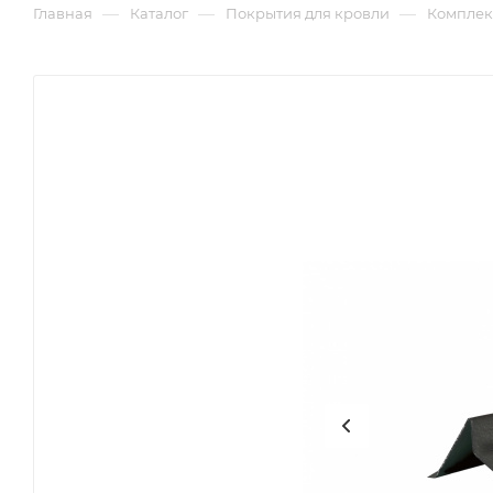
—
—
—
Главная
Каталог
Покрытия для кровли
Комплек