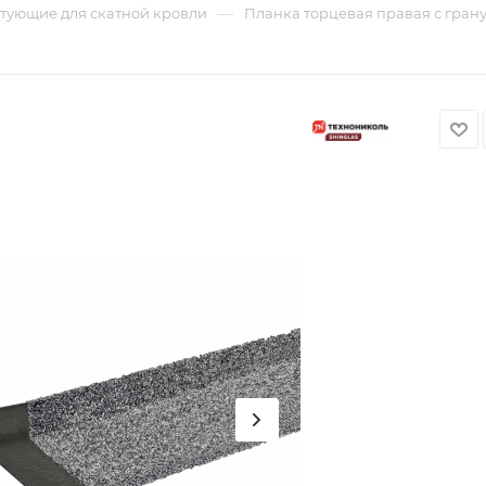
—
тующие для скатной кровли
Планка торцевая правая с грану