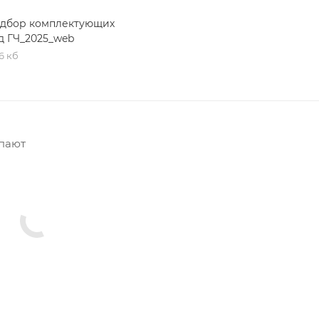
дбор комплектующих
д ГЧ_2025_web
6 кб
упают