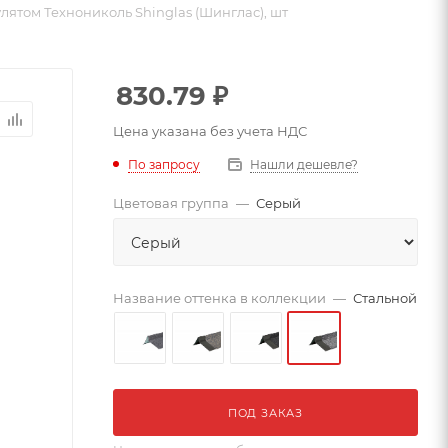
лятом Технониколь Shinglas (Шинглас), шт
830.79
₽
Цена указана без учета НДС
По запросу
Нашли дешевле?
Цветовая группа
—
Серый
Название оттенка в коллекции
—
Стальной
ПОД ЗАКАЗ