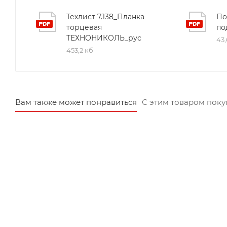
Техлист 7.138_Планка
По
торцевая
по
ТЕХНОНИКОЛЬ_рус
43,
453,2 кб
Вам также может понравиться
С этим товаром пок