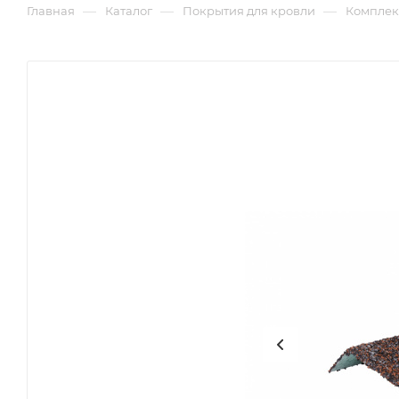
—
—
—
Главная
Каталог
Покрытия для кровли
Комплек