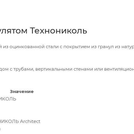
улятом Технониколь
из оцинкованной стали с покрытием из гранул из нату
ядом с трубами, вертикальными стенами или вентиляци
Значение
НИКОЛЬ
ИКОЛЬ Architect
я