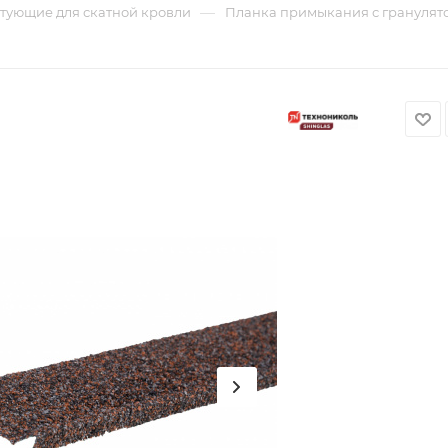
—
тующие для скатной кровли
Планка примыкания с гранулятом