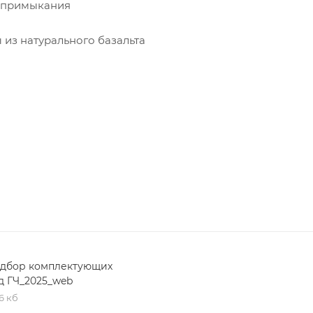
 примыкания
 из натурального базальта
дбор комплектующих
д ГЧ_2025_web
6 кб