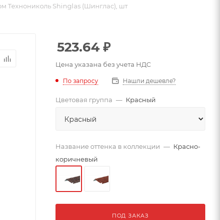
 Технониколь Shinglas (Шинглас), шт
523.64
₽
Цена указана без учета НДС
По запросу
Нашли дешевле?
Цветовая группа
—
Красный
Название оттенка в коллекции
—
Красно-
коричневый
ПОД ЗАКАЗ