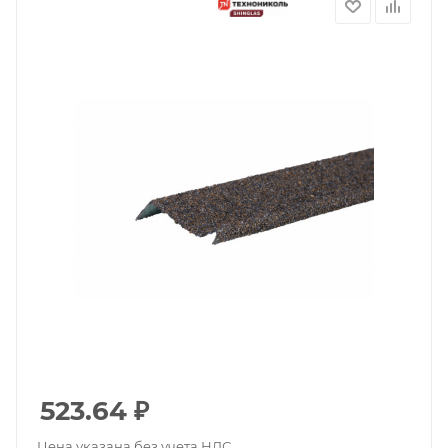
523.64
₽
Цена указана без учета НДС