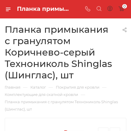
0
Планка примыкания с гранулятом Коричнево-серый Технониколь Shinglas (Шинглас), шт
Планка примыкания
с гранулятом
Коричнево-серый
Технониколь Shinglas
(Шинглас), шт
—
—
—
Главная
Каталог
Покрытия для кровли
—
Комплектующие для скатной кровли
Планка примыкания с гранулятом Технониколь Shinglas
(Шинглас), шт