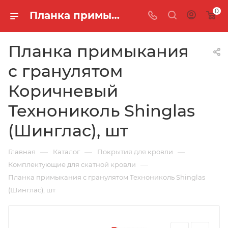
0
Планка примыкания с гранулятом Коричневый Технониколь Shinglas (Шинглас), шт
Планка примыкания
с гранулятом
Коричневый
Технониколь Shinglas
(Шинглас), шт
—
—
—
Главная
Каталог
Покрытия для кровли
—
Комплектующие для скатной кровли
Планка примыкания с гранулятом Технониколь Shinglas
(Шинглас), шт