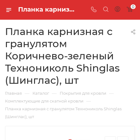
0
Планка карнизная с гранулятом Коричнево-зеленый Технониколь Shinglas (Шинглас), шт
Планка карнизная с
гранулятом
Коричнево-зеленый
Технониколь Shinglas
(Шинглас), шт
—
—
—
Главная
Каталог
Покрытия для кровли
—
Комплектующие для скатной кровли
Планка карнизная с гранулятом Технониколь Shinglas
(Шинглас), шт