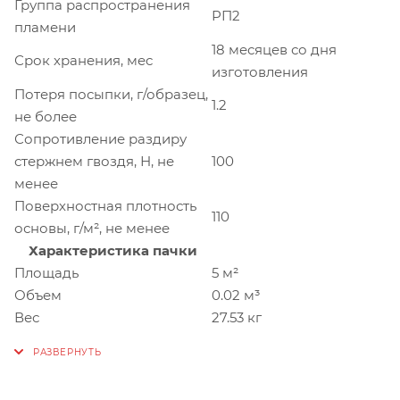
Группа распространения
РП2
пламени
18 месяцев со дня
Срок хранения, мес
изготовления
Потеря посыпки, г/образец,
1.2
не более
Сопротивление раздиру
стержнем гвоздя, Н, не
100
менее
Поверхностная плотность
110
основы, г/м², не менее
Характеристика пачки
Площадь
5 м²
Объем
0.02 м³
Вес
27.53 кг