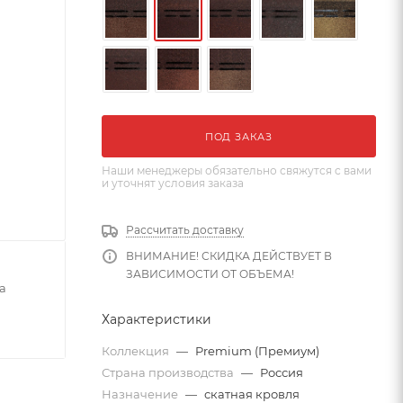
ПОД ЗАКАЗ
Наши менеджеры обязательно свяжутся с вами
и уточнят условия заказа
Рассчитать доставку
ВНИМАНИЕ! СКИДКА ДЕЙСТВУЕТ В
ЗАВИСИМОСТИ ОТ ОБЪЕМА!
а
Характеристики
Коллекция
—
Premium (Премиум)
Страна производства
—
Россия
Назначение
—
скатная кровля