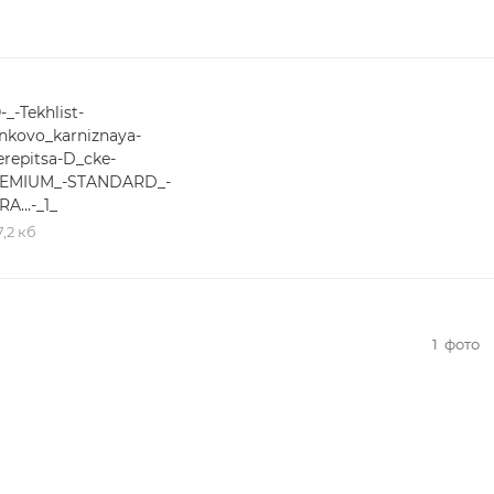
0-_-Tekhlist-
nkovo_karniznaya-
erepitsa-D_cke-
EMIUM_-STANDARD_-
A...-_1_
,2 кб
1
фото