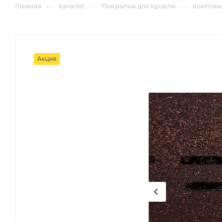
—
—
—
Главная
Каталог
Покрытия для кровли
Комплек
Акция