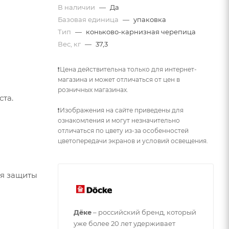
В наличии
—
Да
Базовая единица
—
упаковка
Тип
—
коньково-карнизная черепица
Вес, кг
—
37,3
e
❗Цена действительна только для интернет-
магазина и может отличаться от цен в
розничных магазинах.
ста.
❗Изображения на сайте приведены для
ознакомления и могут незначительно
отличаться по цвету из-за особенностей
цветопередачи экранов и условий освещения.
ля защиты
Дёке
– российский бренд, который
уже более 20 лет удерживает