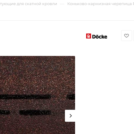
—
тующие для скатной кровли
Коньково-карнизная черепица 