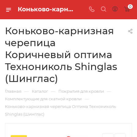
0
Коньково-карнизная черепица Коричневый оптима Технониколь Shinglas (Шинглас)
Коньково-карнизная
черепица
Коричневый оптима
Технониколь Shinglas
(Шинглас)
—
—
—
Главная
Каталог
Покрытия для кровли
—
Комплектующие для скатной кровли
Коньково-карнизная черепица Оптима Технониколь
Shinglas (Шинглас)