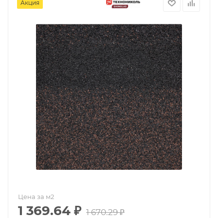
Акция
Цена за м2
1 369.64
₽
1 670.29
₽