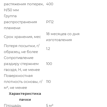
растяжения поперек,
400
Н/50 мм
Группа
распространения
РП2
пламени
18 месяцев со дня
Срок хранения, мес
изготовления
Потеря посыпки, г/
1.2
образец, не более
Сопротивление
раздиру стержнем
100
гвоздя, Н, не менее
Поверхностная
плотность основы, г/
110
м², не менее
Характеристика
пачки
Площадь
5 м²